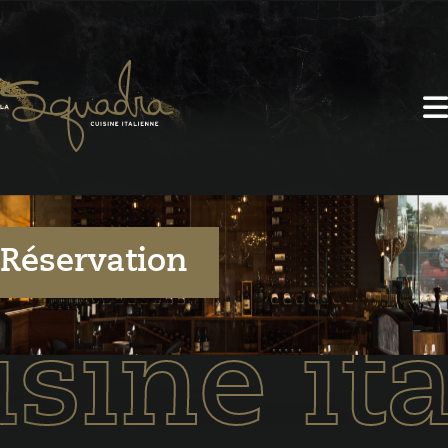
R
é
s
e
r
v
a
t
i
o
n
sine it