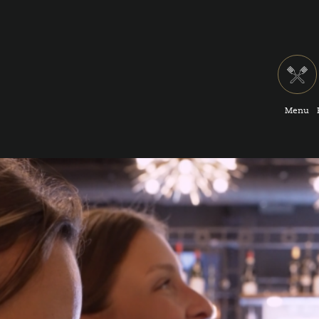
Menu
Menu compl
Menu Mid
Vins et cockt
Carte-cade