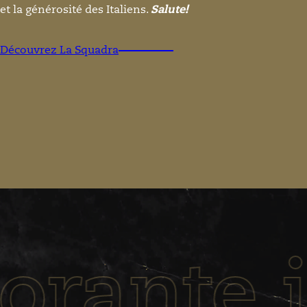
et la générosité des Italiens.
Salute!
Découvrez La Squadra
torante 